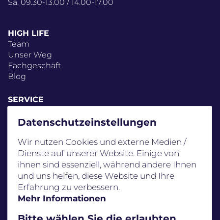
Sa. 09.30-13.00 / 14.00-17.00
HIGH LIFE
Team
Unser Weg
Fachgeschäft
Blog
SERVICE
FAQ
Schwierigkeitsstufen
Datenschutz­einstellungen
Standorte
Wir nutzen Cookies und externe Medien /
AGB
Dienste auf unserer Website. Einige von
Gutscheine
ihnen sind essenziell, während andere Ihnen
und uns helfen, diese Website und Ihre
Erfahrung zu verbessern.
Mehr Informationen
Bitte wählen Sie die erlaubten