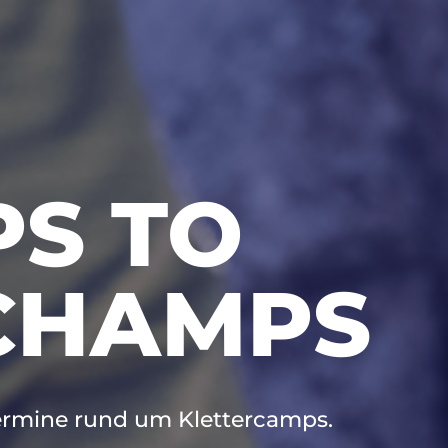
S TO
CHAMPS
 Termine rund um Klettercamps.