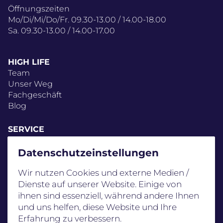
Öffnungszeiten
Mo/Di/Mi/Do/Fr. 09.30-13.00 / 14.00-18.00
Sa. 09.30-13.00 / 14.00-17.00
HIGH LIFE
Team
Unser Weg
Fachgeschäft
Blog
SERVICE
FAQ
Schwierigkeitsstufen
Datenschutz­einstellungen
Standorte
Wir nutzen Cookies und externe Medien /
AGB
Dienste auf unserer Website. Einige von
Gutscheine
ihnen sind essenziell, während andere Ihnen
und uns helfen, diese Website und Ihre
Erfahrung zu verbessern.