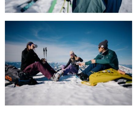
Eine
Skitourenausrüstung mit 90–100 mm
Mittelbreite
bietet die ideale Kombination aus
Aufstiegseffizienz und Fahrspaß für die
abwechslungsreichen Tiefschneeabfahrten im
Villgratental.