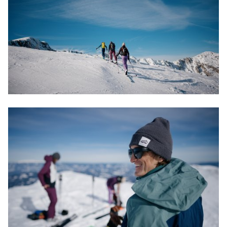
passende Erholung finden Sie in der hauseigenen
Steigfelle
Sauna.
Harscheisen
LVS-Gerät
Lawinenschaufel
Lawinensonde
PERSÖNLICHE
AUSRÜSTUNG
Rucksack ca. 30–35 Liter
Funktionelle Skitourenbekleidung
Wechselbekleidung für Hütte/Hotel
Handschuhe und Reservehandschuhe
Mütze und Schlauchtuch
Sonnenbrille und Skibrille
Sonnencreme und Lippenschutz
Trinkflasche/Thermosflasche
Erste-Hilfe-Set